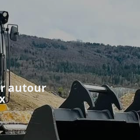
r autour
x