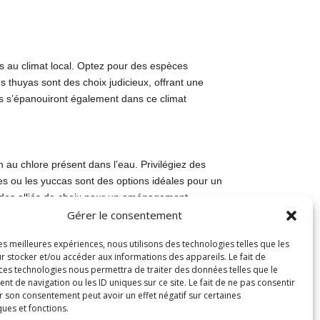
es au climat local. Optez pour des espèces
es thuyas sont des choix judicieux, offrant une
as s’épanouiront également dans ce climat
 au chlore présent dans l’eau. Privilégiez des
s ou les yuccas sont des options idéales pour un
nt des alliés de choix pour un aménagement
Gérer le consentement
les meilleures expériences, nous utilisons des technologies telles que les
r stocker et/ou accéder aux informations des appareils. Le fait de
 ces technologies nous permettra de traiter des données telles que le
 de navigation ou les ID uniques sur ce site. Le fait de ne pas consentir
 votre piscine à Oyonnax. Le dallage, constitué
r son consentement peut avoir un effet négatif sur certaines
age, quant à lui, se caractérise par
ques et fonctions.