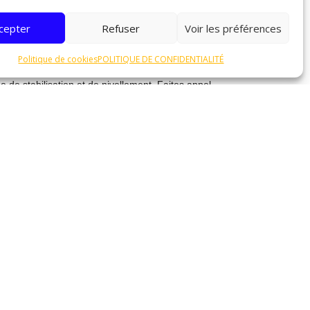
cepter
Refuser
Voir les préférences
gement. Optez pour des pierres naturelles comme le
n, disponibles dans une variété de couleurs et de
Politique de cookies
POLITIQUE DE CONFIDENTIALITÉ
 de stabilisation et de nivellement. Faites appel
écurité et le confort des usagers de la piscine.
sublimer les abords de votre piscine. Disponibles
l’eau et le revêtement minéral. Leur aspect naturel
 texture perméable favorise le drainage des eaux
assurer une durabilité optimale et un entretien
e autour de votre piscine à Oyonnax. Leur
ble havre de paix et de détente.