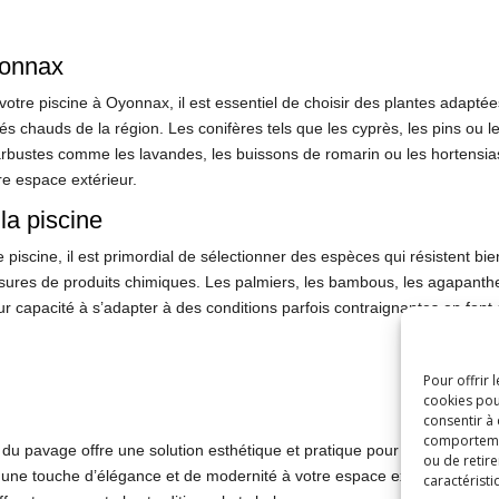
yonnax
otre piscine à Oyonnax, il est essentiel de choisir des plantes adapté
tés chauds de la région. Les conifères tels que les cyprès, les pins ou l
 arbustes comme les lavandes, les buissons de romarin ou les hortensi
e espace extérieur.
la piscine
scine, il est primordial de sélectionner des espèces qui résistent bien
sures de produits chimiques. Les palmiers, les bambous, les agapanthe
eur capacité à s’adapter à des conditions parfois contraignantes en fo
Pour offrir 
cookies pou
consentir à
comportement
du pavage offre une solution esthétique et pratique pour les abords de
ou de retire
une touche d’élégance et de modernité à votre espace extérieur. Le pav
caractéristi