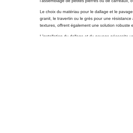
l’assemblage de petites pierres ou de carreaux, of
Le choix du matériau pour le dallage et le pavage
granit, le travertin ou le grès pour une résistan
textures, offrent également une solution robuste et
L’installation du dallage et du pavage nécessite u
à des professionnels qualifiés pour garantir une 
Galets et graviers
Les galets et les graviers sont des éléments miné
dans une variété de couleurs et de tailles, ils pe
Les galets, lisses et arrondis, sont parfaits pour 
et leur toucher agréable ajoutent une dimension e
Les graviers, quant à eux, sont idéaux pour recouv
de pluie, évitant ainsi les problèmes d’accumulat
facile de vos aménagements minéraux.
Intégrez harmonieusement galets et graviers à 
association avec des plantes adaptées et un éclai