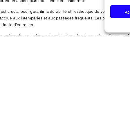
frant un aspect plus traditionnel et chaleureux.
Ac
 est crucial pour garantir la durabilité et l’esthétique de votre aména
ce accrue aux intempéries et aux passages fréquents. Les pavés en béto
 facile d’entretien.
ne préparation minutieuse du sol, incluant la mise en place d’une couche
pose soignée et durable de vos revêtements minéraux, assurant ainsi la s
raux polyvalents qui peuvent être utilisés de différentes manières pour 
rmettent de créer des espaces décoratifs uniques et personnalisés.
border les contours de la piscine et créer des zones de transition entre 
sthétique apaisante à votre espace extérieur.
rir les allées et les espaces de circulation autour de la piscine. Leur
ion d’eau stagnante. Choisissez des graviers de qualité supérieure pour 
votre aménagement paysager pour créer une atmosphère zen et élégant
rage bien pensé contribuera à faire de votre espace extérieur un vérita