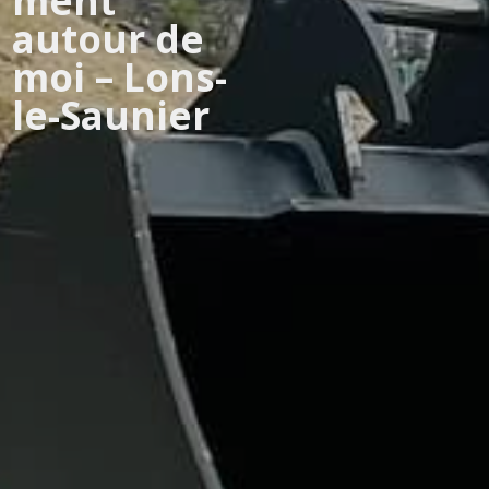
ment
autour de
moi – Lons-
le-Saunier