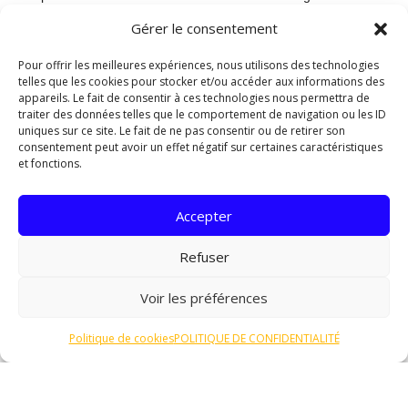
ces installations pour garantir leur bon fonctionnement
Gérer le consentement
et éviter tout risque de pollution environnementale.
Pour offrir les meilleures expériences, nous utilisons des technologies
Les normes et réglementations
telles que les cookies pour stocker et/ou accéder aux informations des
en vigueur
appareils. Le fait de consentir à ces technologies nous permettra de
traiter des données telles que le comportement de navigation ou les ID
Normes pour l’assainissement
uniques sur ce site. Le fait de ne pas consentir ou de retirer son
collectif
consentement peut avoir un effet négatif sur certaines caractéristiques
et fonctions.
L’assainissement collectif à Lons-le-Saunier est soumis
à des normes strictes visant à garantir la qualité de l’eau
Accepter
et la préservation de l’environnement. Ces normes
imposent notamment des contrôles réguliers des
Refuser
installations de traitement des eaux usées pour
s’assurer de leur bon fonctionnement et de leur
Voir les préférences
conformité aux normes en vigueur. De plus, des
analyses de l’eau sont effectuées périodiquement pour
Politique de cookies
POLITIQUE DE CONFIDENTIALITÉ
vérifier la qualité de rejet dans le milieu naturel.
Normes pour l’assainissement non
collectif