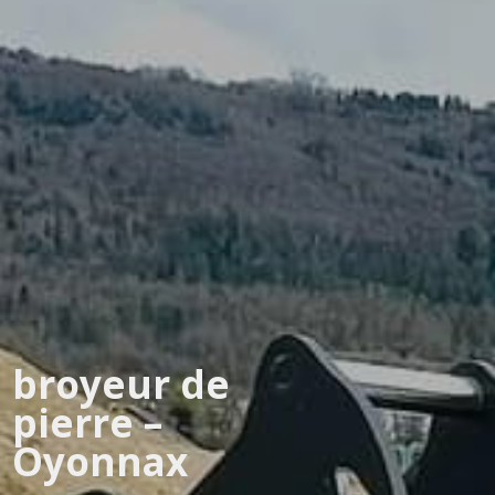
broyeur de
pierre –
Oyonnax