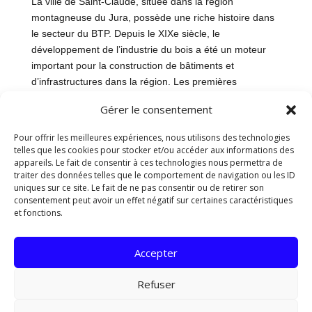
La ville de Saint-Claude, située dans la région
montagneuse du Jura, possède une riche histoire dans
le secteur du BTP. Depuis le XIXe siècle, le
développement de l’industrie du bois a été un moteur
important pour la construction de bâtiments et
d’infrastructures dans la région. Les premières
entreprises de construction ont vu le jour pour répondre
Gérer le consentement
aux besoins croissants de logements et
d’aménagements urbains.
Pour offrir les meilleures expériences, nous utilisons des technologies
telles que les cookies pour stocker et/ou accéder aux informations des
Au fil des décennies, le secteur du BTP à Saint-Claude a
appareils. Le fait de consentir à ces technologies nous permettra de
évolué pour s’adapter aux nouvelles normes et
traiter des données telles que le comportement de navigation ou les ID
uniques sur ce site. Le fait de ne pas consentir ou de retirer son
technologies de construction. Les bâtiments anciens ont
consentement peut avoir un effet négatif sur certaines caractéristiques
été rénovés et de nouveaux projets architecturaux ont
et fonctions.
vu le jour, mêlant tradition et modernité pour façonner le
paysage urbain de la ville.
Accepter
Entreprises de BTP à Saint-Claude
Refuser
Aujourd’hui, Saint-Claude compte un tissu dynamique
d’entreprises de BTP qui contribuent activement au