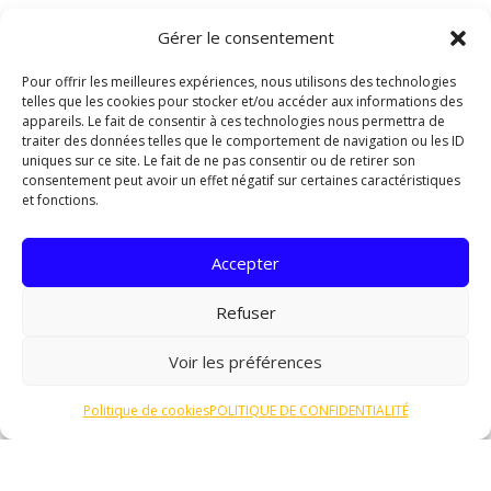
Fonctionnement du concasseur
Gérer le consentement
Principe de concassage
Pour offrir les meilleures expériences, nous utilisons des technologies
Le principe de concassage du concasseur à Saint-
telles que les cookies pour stocker et/ou accéder aux informations des
appareils. Le fait de consentir à ces technologies nous permettra de
Claude repose sur la réduction de la taille des matériaux
traiter des données telles que le comportement de navigation ou les ID
en les soumettant à une force mécanique intense. Ce
uniques sur ce site. Le fait de ne pas consentir ou de retirer son
processus permet de transformer les grosses roches
consentement peut avoir un effet négatif sur certaines caractéristiques
extraites en fragments plus petits et plus faciles à
et fonctions.
manipuler. Les matériaux sont introduits dans la
machine où ils sont comprimés et écrasés pour obtenir
Accepter
la granulométrie souhaitée.
Refuser
Équipements utilisés
Les concasseurs à Saint-Claude sont équipés de divers
Voir les préférences
composants essentiels pour leur bon fonctionnement.
Parmi ces équipements, on retrouve des machoires
Politique de cookies
POLITIQUE DE CONFIDENTIALITÉ
robustes capables de supporter des charges
importantes, des cônes de concassage pour broyer les
matériaux, des grilles de calibrage pour contrôler la taille