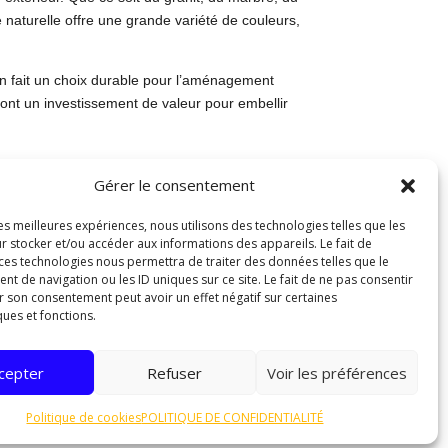
 naturelle offre une grande variété de couleurs,
en fait un choix durable pour l’aménagement
font un investissement de valeur pour embellir
Gérer le consentement
r. Que ce soit du bois exotique, du bois traité ou
. Le bois exotique, tel que le teck ou l’ipé, est
les meilleures expériences, nous utilisons des technologies telles que les
r stocker et/ou accéder aux informations des appareils. Le fait de
 ces technologies nous permettra de traiter des données telles que le
. Enfin, le bois composite est un mélange de fibres
 de navigation ou les ID uniques sur ce site. Le fait de ne pas consentir
r son consentement peut avoir un effet négatif sur certaines
 il apportera une touche naturelle et esthétique à
ques et fonctions.
cepter
Refuser
Voir les préférences
les murets de votre espace extérieur. Disponible
xtérieur selon vos goûts et vos préférences.
Politique de cookies
POLITIQUE DE CONFIDENTIALITÉ