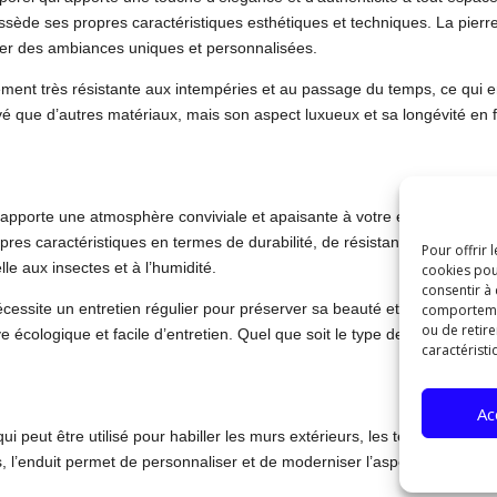
ossède ses propres caractéristiques esthétiques et techniques. La pierre
créer des ambiances uniques et personnalisées.
lement très résistante aux intempéries et au passage du temps, ce qui 
vé que d’autres matériaux, mais son aspect luxueux et sa longévité en 
 apporte une atmosphère conviviale et apaisante à votre espace extérieu
es caractéristiques en termes de durabilité, de résistance et d’entretien
Pour offrir 
le aux insectes et à l’humidité.
cookies pou
consentir à
 nécessite un entretien régulier pour préserver sa beauté et sa longévité
comportement
ou de retire
ve écologique et facile d’entretien. Quel que soit le type de bois choisi,
caractéristi
Ac
ui peut être utilisé pour habiller les murs extérieurs, les terrasses ou 
 l’enduit permet de personnaliser et de moderniser l’aspect de votre e