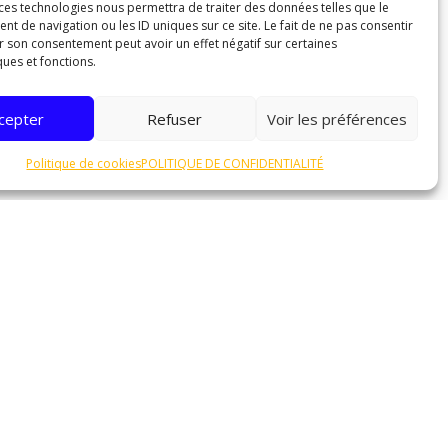
 ces technologies nous permettra de traiter des données telles que le
 nécessite de la précision et de la rigueur pour
 de navigation ou les ID uniques sur ce site. Le fait de ne pas consentir
ueur du terrain à drainer, en veillant à ce qu’elle
r son consentement peut avoir un effet négatif sur certaines
ques et fonctions.
cepter
Refuser
Voir les préférences
isir un tuyau de qualité, capable de résister à la
l est correctement positionné et raccordé aux
Politique de cookies
POLITIQUE DE CONFIDENTIALITÉ
 un bon drainage en facilitant l’écoulement de
cuation de l’eau de pluie.
llé d’utiliser le même matériau que celui excavé
ne fois la tranchée rebouchée, il est recommandé