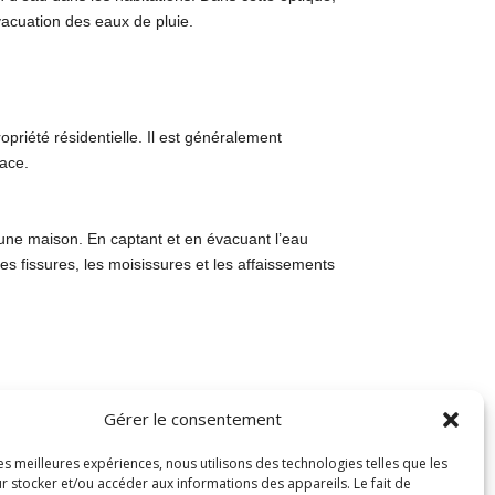
vacuation des eaux de pluie.
riété résidentielle. Il est généralement
cace.
 d’une maison. En captant et en évacuant l’eau
es fissures, les moisissures et les affaissements
e en compte la topographie du terrain, la nature du
Gérer le consentement
rain afin d’assurer une efficacité maximale.
les meilleures expériences, nous utilisons des technologies telles que les
r stocker et/ou accéder aux informations des appareils. Le fait de