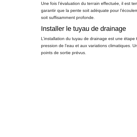
Une fois l’évaluation du terrain effectuée, il est
garantir que la pente soit adéquate pour l’écoulem
soit suffisamment profonde.
Installer le tuyau de drainage
L’installation du tuyau de drainage est une étape 
pression de l’eau et aux variations climatiques. U
points de sortie prévus.
Recouvrir de gravier
Après avoir installé le tuyau de drainage, il est 
l’eau vers le tuyau. Il est important de choisir un
Reboucher la tranchée
La dernière étape de l’installation d’un drain mai
lors du creusement. Il est essentiel de compacter
de réaliser un test d’écoulement pour vérifier le 
Les avantages d’un drain 