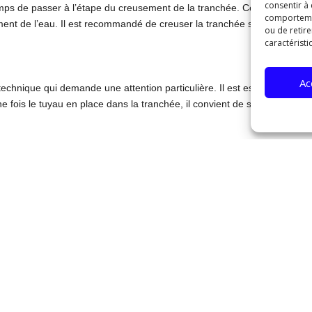
consentir à
 temps de passer à l’étape du creusement de la tranchée. Cette opération
comportement
ent de l’eau. Il est recommandé de creuser la tranchée sur toute la long
ou de retire
caractéristi
Ac
technique qui demande une attention particulière. Il est essentiel de cho
ne fois le tuyau en place dans la tranchée, il convient de s’assurer qu’i
recommandé de recouvrir celui-ci de gravier. Le gravier permet d’assurer
 gravier de qualité et en quantité suffisante pour garantir une bonne éva
son à Oyonnax consiste à reboucher la tranchée. Pour cela, il est consei
 le sol de manière adéquate pour éviter tout affaissement ultérieur. U
bon fonctionnement du drain.
maison à Oyonnax