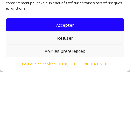
de pluie. En identifiant précisément les zones touchées
consentement peut avoir un effet négatif sur certaines caractéristiques
et en mesurant le niveau d’humidité du sol, il est
et fonctions.
possible de déterminer l’ampleur du problème et de
planifier efficacement les mesures de drainage
Accepter
nécessaires.
Choix du système de drainage
Refuser
Une fois l’évaluation de la situation effectuée, il est
Voir les préférences
temps de choisir le système de drainage le plus adapté
à la configuration du terrain et à la quantité d’eau à
Politique de cookies
POLITIQUE DE CONFIDENTIALITÉ
évacuer. Il existe plusieurs options de drainage, telles
que les drains français, les drains agricoles ou les puits
de captage. Chaque système présente des avantages
et des inconvénients en fonction des besoins
spécifiques du terrain. Il est recommandé de consulter
un professionnel pour déterminer le système le plus
efficace.
Installation du système de drainage
L’installation du système de drainage requiert une