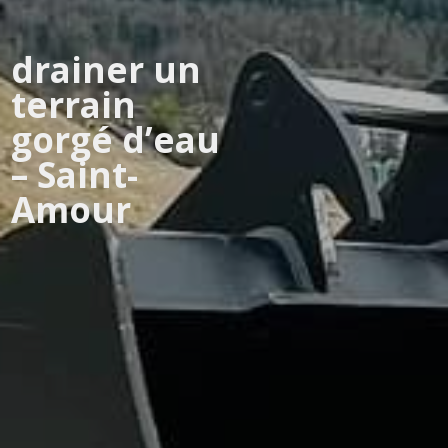
drainer un
terrain
gorgé d’eau
– Saint-
Amour