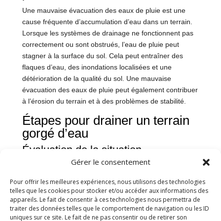
Une mauvaise évacuation des eaux de pluie est une
cause fréquente d’accumulation d’eau dans un terrain.
Lorsque les systèmes de drainage ne fonctionnent pas
correctement ou sont obstrués, l’eau de pluie peut
stagner à la surface du sol. Cela peut entraîner des
flaques d’eau, des inondations localisées et une
détérioration de la qualité du sol. Une mauvaise
évacuation des eaux de pluie peut également contribuer
à l’érosion du terrain et à des problèmes de stabilité.
Étapes pour drainer un terrain
gorgé d’eau
Évaluation de la situation
Gérer le consentement
L’évaluation de la situation est une étape cruciale dans
le processus de drainage d’un terrain saturé d’eau. Il est
Pour offrir les meilleures expériences, nous utilisons des technologies
essentiel de comprendre les causes de l’accumulation
telles que les cookies pour stocker et/ou accéder aux informations des
appareils. Le fait de consentir à ces technologies nous permettra de
d’eau, telles que les pluies abondantes, une nappe
traiter des données telles que le comportement de navigation ou les ID
phréatique haute ou une mauvaise évacuation des eaux
uniques sur ce site. Le fait de ne pas consentir ou de retirer son