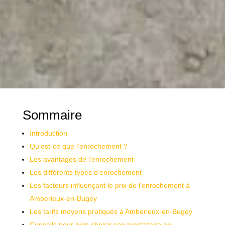
Sommaire
Introduction
Qu’est-ce que l’enrochement ?
Les avantages de l’enrochement
Les différents types d’enrochement
Les facteurs influençant le prix de l’enrochement à
Amberieux-en-Bugey
Les tarifs moyens pratiqués à Amberieux-en-Bugey
Conseils pour bien choisir son prestataire en