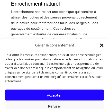
Enrochement naturel
L’enrochement naturel est une technique qui consiste à
utiliser des roches et des pierres provenant directement
de la nature pour renforcer des talus, des berges ou des
ouvrages de soutènement. Ces roches sont
généralement extraites de carrières locales ou de
gisements naturels. L’enrochement naturel offre un
Gérer le consentement
aspect authentique et s’intègre parfaitement dans
l’environnement environnant, apportant une touche
Pour offrir les meilleures expériences, nous utilisons des technologies
naturelle et esthétique aux aménagements paysagers.
telles que les cookies pour stocker et/ou accéder aux informations des
appareils. Le fait de consentir à ces technologies nous permettra de
Les roches utilisées dans l’enrochement naturel peuvent
traiter des données telles que le comportement de navigation ou les ID
varier en taille, en forme et en couleur, offrant ainsi une
uniques sur ce site. Le fait de ne pas consentir ou de retirer son
grande diversité de possibilités en termes de design et
consentement peut avoir un effet négatif sur certaines caractéristiques
et fonctions.
d’aménagement. Ces roches sont disposées de manière
stratégique pour assurer la stabilité des structures et
résister aux contraintes climatiques et
Accepter
environnementales.
Refuser
Grâce à ses propriétés naturelles, l’enrochement naturel