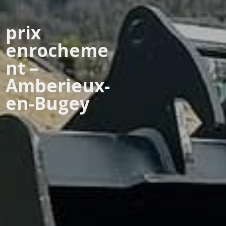
prix
enrocheme
nt –
Amberieux-
en-Bugey