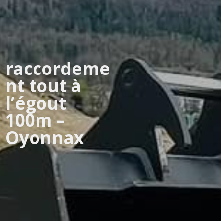
raccordeme
nt tout à
l’égout
100m –
Oyonnax