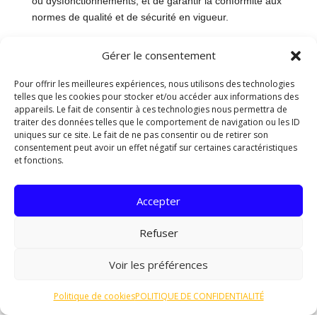
ou dysfonctionnements, et de garantir la conformité aux
normes de qualité et de sécurité en vigueur.
Matériaux nécessaires
Gérer le consentement
Lors du raccordement au tout-à-l’égout sur une distance
Pour offrir les meilleures expériences, nous utilisons des technologies
de 100m à Oyonnax, il est essentiel de disposer des
telles que les cookies pour stocker et/ou accéder aux informations des
matériaux adéquats pour mener à bien cette opération
appareils. Le fait de consentir à ces technologies nous permettra de
complexe. Voici une liste des principaux éléments
traiter des données telles que le comportement de navigation ou les ID
nécessaires :
uniques sur ce site. Le fait de ne pas consentir ou de retirer son
consentement peut avoir un effet négatif sur certaines caractéristiques
Tuyaux en PVC
et fonctions.
Les tuyaux en PVC sont indispensables pour assurer
l’évacuation des eaux usées vers le réseau
Accepter
d’assainissement. Il est recommandé d’utiliser des
Refuser
tuyaux de qualité supérieure pour garantir une durabilité
optimale du système.
Voir les préférences
Regards de visite
Politique de cookies
POLITIQUE DE CONFIDENTIALITÉ
Les regards de visite sont des éléments essentiels pour
permettre l’inspection et l’entretien du réseau