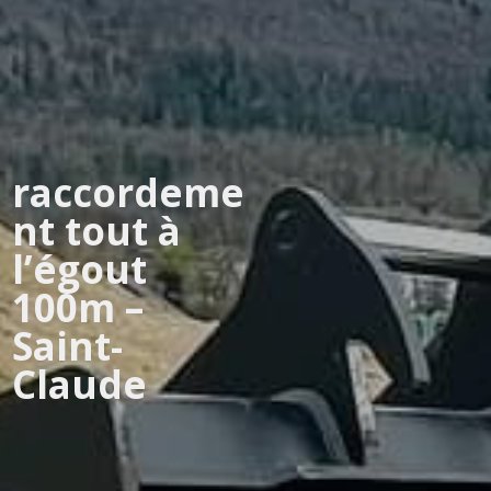
raccordeme
nt tout à
l’égout
100m –
Saint-
Claude