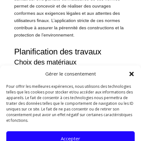
permet de concevoir et de réaliser des ouvrages
conformes aux exigences légales et aux attentes des
utilisateurs finaux. L’application stricte de ces normes
contribue à assurer la pérennité des constructions et la
protection de l’environnement.
Planification des travaux
Choix des matériaux
Lors de la planification des travaux, le choix des
Gérer le consentement
matériaux revêt une importance capitale. Il est essentiel
Pour offrir les meilleures expériences, nous utilisons des technologies
de sélectionner des matériaux de qualité supérieure,
telles que les cookies pour stocker et/ou accéder aux informations des
durables et adaptés aux spécificités du projet. Les
appareils. Le fait de consentir à ces technologies nous permettra de
matériaux doivent être en adéquation avec les normes
traiter des données telles que le comportement de navigation ou les ID
de construction en vigueur et répondre aux exigences
uniques sur ce site. Le fait de ne pas consentir ou de retirer son
consentement peut avoir un effet négatif sur certaines caractéristiques
techniques du chantier. Des études approfondies sont
et fonctions.
menées pour déterminer les matériaux les plus
appropriés, en prenant en compte des critères tels que
la résistance, la durabilité, la compatibilité avec
Accepter