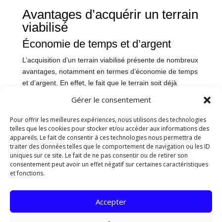
Avantages d’acquérir un terrain
viabilisé
Économie de temps et d’argent
L’acquisition d’un terrain viabilisé présente de nombreux
avantages, notamment en termes d’économie de temps
et d’argent. En effet, le fait que le terrain soit déjà
viabilisé signifie que les travaux d’installation des
Gérer le consentement
réseaux (eau, électricité, gaz, assainissement) ont déjà
été réalisés, ce qui permet d’éviter les coûts et les délais
Pour offrir les meilleures expériences, nous utilisons des technologies
telles que les cookies pour stocker et/ou accéder aux informations des
associés à ces travaux. De plus, cela permet de
appareils. Le fait de consentir à ces technologies nous permettra de
démarrer la construction de manière plus rapide, ce qui
traiter des données telles que le comportement de navigation ou les ID
peut générer des économies supplémentaires en évitant
uniques sur ce site. Le fait de ne pas consentir ou de retirer son
les frais liés à une attente prolongée avant de
consentement peut avoir un effet négatif sur certaines caractéristiques
et fonctions.
commencer les travaux de construction.
Facilité de construction
Accepter
La facilité de construction est un autre avantage majeur
d’acquérir un terrain viabilisé. En disposant déjà des