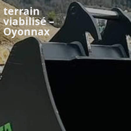
terrain
viabilisé –
Oyonnax