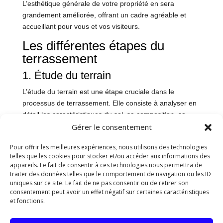
L’esthétique générale de votre propriété en sera
grandement améliorée, offrant un cadre agréable et
accueillant pour vous et vos visiteurs.
Les différentes étapes du
terrassement
1. Étude du terrain
L’étude du terrain est une étape cruciale dans le
processus de terrassement. Elle consiste à analyser en
détail les caractéristiques du sol, sa composition, sa
Gérer le consentement
stabilité, ainsi que la présence éventuelle de roches,
d’arbres ou de réseaux souterrains. Cette analyse
Pour offrir les meilleures expériences, nous utilisons des technologies
permet de déterminer les techniques et les équipements
telles que les cookies pour stocker et/ou accéder aux informations des
nécessaires pour réaliser le terrassement de manière
appareils. Le fait de consentir à ces technologies nous permettra de
efficace et sécurisée.
traiter des données telles que le comportement de navigation ou les ID
uniques sur ce site. Le fait de ne pas consentir ou de retirer son
2. Délimitation de la zone à terrasser
consentement peut avoir un effet négatif sur certaines caractéristiques
et fonctions.
Une fois l’étude du terrain effectuée, la prochaine étape
consiste à délimiter avec précision la zone à terrasser.