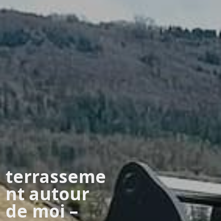
terrasseme
nt autour
de moi –