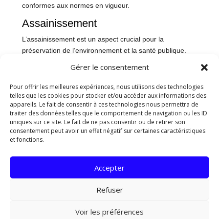
conformes aux normes en vigueur.
Assainissement
L’assainissement est un aspect crucial pour la
préservation de l’environnement et la santé publique.
Notre équipe assure la mise en place et l’entretien des
Gérer le consentement
systèmes d’assainissement individuels et collectifs. Nous
veillons à respecter les réglementations en matière
Pour offrir les meilleures expériences, nous utilisons des technologies
telles que les cookies pour stocker et/ou accéder aux informations des
d’évacuation des eaux usées et des eaux pluviales pour
appareils. Le fait de consentir à ces technologies nous permettra de
garantir un environnement sain et durable.
traiter des données telles que le comportement de navigation ou les ID
uniques sur ce site. Le fait de ne pas consentir ou de retirer son
Démolition
consentement peut avoir un effet négatif sur certaines caractéristiques
et fonctions.
La démolition de bâtiments et de structures nécessite
une expertise particulière pour garantir la sécurité des
personnes et des biens environnants. Nous proposons
Accepter
des services de démolition contrôlée, de désamiantage
et de déconstruction sélective. Notre équipe met en
Refuser
œuvre des techniques modernes et respectueuses de
l’environnement pour mener à bien ces opérations.
Voir les préférences